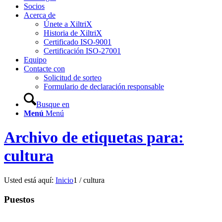
Socios
Acerca de
Únete a XiltriX
Historia de XiltriX
Certificado ISO-9001
Certificación ISO-27001
Equipo
Contacte con
Solicitud de sorteo
Formulario de declaración responsable
Busque en
Menú
Menú
Archivo de etiquetas para:
cultura
Usted está aquí:
Inicio
1
/
cultura
Puestos