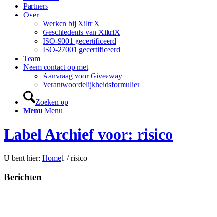
Partners
Over
Werken bij XiltriX
Geschiedenis van XiltriX
ISO-9001 gecertificeerd
ISO-27001 gecertificeerd
Team
Neem contact op met
Aanvraag voor Giveaway
Verantwoordelijkheidsformulier
Zoeken op
Menu
Menu
Label Archief voor: risico
U bent hier:
Home
1
/
risico
Berichten