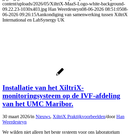
content/uploads/2026/05/XiltriX-MaaS-Logo-white-background-
09.22.23-1030x403.jpg
Han Weerdesteyn
08-06-2026 08:51:05
08-
06-2026 09:26:15
Aankondiging van samenwerking tussen XiltriX
International en LabSynergy UK
Installatie van het XiltriX-
monitoringsysteem op de IVF-afdeling
van het UMC Maribor.
30 maart 2026
/
in
Nieuws
,
XiltriX Praktijkvoorbeelden
/
door
Han
Weerdesteyn
We wilden niet alleen het beste systeem voor ons laboratorium