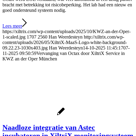
bracht met betrekking tot risicobeperking. Het lab had een nieuw en
goed ondersteund systeem nodig.
Lees meer
https://xiltrix.com/wp-content/uploads/2025/10/KWZ-an-der-Oper-
1-scaled.jpg
1707
2560
Han Weerdesteyn
http://xiltrix.com/wp-
content/uploads/2026/05/XiltriX-MaaS-Logo-white-background-
09.22.23-1030x403.jpg
Han Weerdesteyn
14-10-2025 11:45:17
07-
11-2025 09:50:59
Vervanging van Octax door XiltriX Service in
KWZ an der Oper München
Naadloze integratie van Astec
incubatoren in XiltriX monitoringsysteem