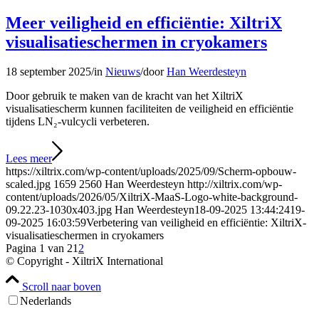
Meer veiligheid en efficiëntie: XiltriX
visualisatieschermen in cryokamers
18 september 2025
/
in
Nieuws
/
door
Han Weerdesteyn
Door gebruik te maken van de kracht van het XiltriX
visualisatiescherm kunnen faciliteiten de veiligheid en efficiëntie
tijdens LN₂-vulcycli verbeteren.
Lees meer
https://xiltrix.com/wp-content/uploads/2025/09/Scherm-opbouw-
scaled.jpg
1659
2560
Han Weerdesteyn
http://xiltrix.com/wp-
content/uploads/2026/05/XiltriX-MaaS-Logo-white-background-
09.22.23-1030x403.jpg
Han Weerdesteyn
18-09-2025 13:44:24
19-
09-2025 16:03:59
Verbetering van veiligheid en efficiëntie: XiltriX-
visualisatieschermen in cryokamers
Pagina 1 van 2
1
2
© Copyright - XiltriX International
Scroll naar boven
Nederlands