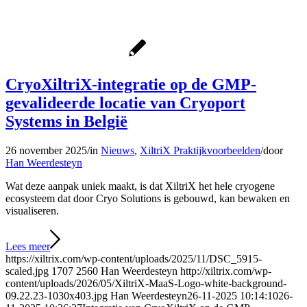
CryoXiltriX-integratie op de GMP-
gevalideerde locatie van Cryoport
Systems in België
26 november 2025
/
in
Nieuws
,
XiltriX Praktijkvoorbeelden
/
door
Han Weerdesteyn
Wat deze aanpak uniek maakt, is dat XiltriX het hele cryogene
ecosysteem dat door Cryo Solutions is gebouwd, kan bewaken en
visualiseren.
Lees meer
https://xiltrix.com/wp-content/uploads/2025/11/DSC_5915-
scaled.jpg
1707
2560
Han Weerdesteyn
http://xiltrix.com/wp-
content/uploads/2026/05/XiltriX-MaaS-Logo-white-background-
09.22.23-1030x403.jpg
Han Weerdesteyn
26-11-2025 10:14:10
26-