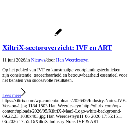
XiltriX-sectoroverzicht: IVF en ART
11 juni 2026
/
in
Nieuws
/
door
Han Weerdesteyn
Op het gebied van IVF en kunstmatige voortplantingstechnieken
zijn consistentie, traceerbaarheid en betrouwbaarheid essentieel voor
het behalen van succesvolle resultaten.
Lees meer
https://xiltrix.com/wp-content/uploads/2026/06/Industry-Notes-IVF-
Version-1.jpg
1184
1503
Han Weerdesteyn
http://xiltrix.com/wp-
content/uploads/2026/05/XiltriX-MaaS-Logo-white-background-
09.22.23-1030x403.jpg
Han Weerdesteyn
11-06-2026 17:55:15
11-
06-2026 17:55:16
XiltriX Industry Note: IVF & ART