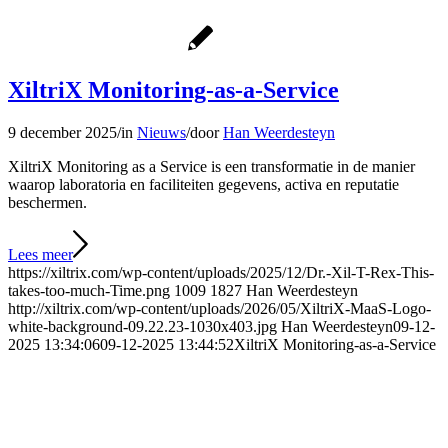
XiltriX Monitoring-as-a-Service
9 december 2025
/
in
Nieuws
/
door
Han Weerdesteyn
XiltriX Monitoring as a Service is een transformatie in de manier
waarop laboratoria en faciliteiten gegevens, activa en reputatie
beschermen.
Lees meer
https://xiltrix.com/wp-content/uploads/2025/12/Dr.-Xil-T-Rex-This-
takes-too-much-Time.png
1009
1827
Han Weerdesteyn
http://xiltrix.com/wp-content/uploads/2026/05/XiltriX-MaaS-Logo-
white-background-09.22.23-1030x403.jpg
Han Weerdesteyn
09-12-
2025 13:34:06
09-12-2025 13:44:52
XiltriX Monitoring-as-a-Service