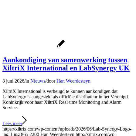
Aankondiging van samenwerking tussen
XiltriX International en LabSynergy UK
8 juni 2026
/
in
Nieuws
/
door
Han Weerdesteyn
XiltriX International is verheugd te kunnen aankondigen dat
LabSynergy is aangesteld als officiële distributeur in het Verenigd
Koninkrijk voor haar XiltriX Real-time Monitoring and Alarm
Service.
Lees meer
https://xiltrix.com/wp-content/uploads/2026/06/Lab-Synergy-Logo-
jpg-1.jpg
865
2200
Han Weerdesteyn
http://xiltrix.com/wp-