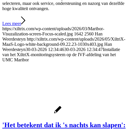
selecteren, maar ook service, ondersteuning en nazorg van dezelfde
hoge kwaliteit ontvangen.
Lees meer
https://xiltrix.com/wp-content/uploads/2026/03/Maribor-
Visuzalization-screen-Focus-scaled.jpg
1642
2560
Han
Weerdesteyn
http://xiltrix.com/wp-content/uploads/2026/05/XiltriX-
MaaS-Logo-white-background-09.22.23-1030x403.jpg
Han
Weerdesteyn
30-03-2026 12:34:46
30-03-2026 12:34:47
Installatie
van het XiltriX-monitoringsysteem op de IVF-afdeling van het
UMC Maribor
'Het betekent dat ik 's nachts kan slapen':