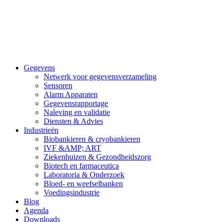
Gegevens
Netwerk voor gegevensverzameling
Sensoren
Alarm Apparaten
Gegevensrapportage
Naleving en validatie
Diensten & Advies
Industrieën
Biobankieren & cryobankieren
IVF &AMP; ART
Ziekenhuizen & Gezondheidszorg
Biotech en farmaceutica
Laboratoria & Onderzoek
Bloed- en weefselbanken
Voedingsindustrie
Blog
Agenda
Downloads