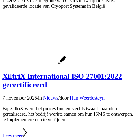
11-2025 10:36:27
Integratie van CryoXiltriX op de GMP-
gevalideerde locatie van Cryoport Systems in België
XiltriX International ISO 27001:2022
gecertificeerd
7 november 2025
/
in
Nieuws
/
door
Han Weerdesteyn
Bij XiltriX werd het proces binnen slechts twaalf maanden
gerealiseerd, het bedrijf werkte samen om hun ISMS te ontwerpen,
te implementeren en te verfijnen.
Lees meer