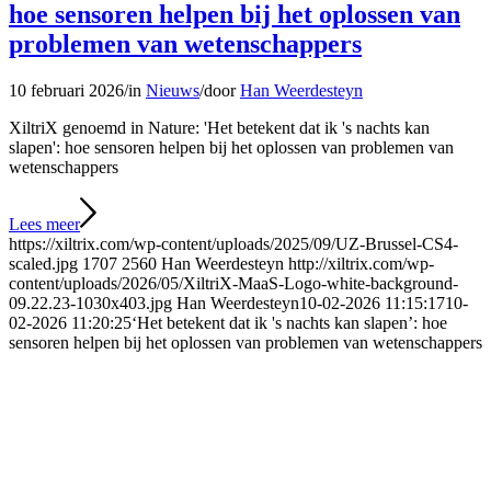
hoe sensoren helpen bij het oplossen van
problemen van wetenschappers
10 februari 2026
/
in
Nieuws
/
door
Han Weerdesteyn
XiltriX genoemd in Nature: 'Het betekent dat ik 's nachts kan
slapen': hoe sensoren helpen bij het oplossen van problemen van
wetenschappers
Lees meer
https://xiltrix.com/wp-content/uploads/2025/09/UZ-Brussel-CS4-
scaled.jpg
1707
2560
Han Weerdesteyn
http://xiltrix.com/wp-
content/uploads/2026/05/XiltriX-MaaS-Logo-white-background-
09.22.23-1030x403.jpg
Han Weerdesteyn
10-02-2026 11:15:17
10-
02-2026 11:20:25
‘Het betekent dat ik 's nachts kan slapen’: hoe
sensoren helpen bij het oplossen van problemen van wetenschappers