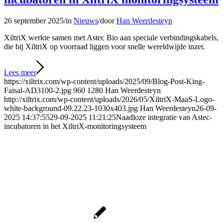
26 september 2025
/
in
Nieuws
/
door
Han Weerdesteyn
XiltriX werkte samen met Astec Bio aan speciale verbindingskabels,
die bij XiltriX op voorraad liggen voor snelle wereldwijde inzet.
Lees meer
https://xiltrix.com/wp-content/uploads/2025/09/Blog-Post-King-
Faisal-AD3100-2.jpg
960
1280
Han Weerdesteyn
http://xiltrix.com/wp-content/uploads/2026/05/XiltriX-MaaS-Logo-
white-background-09.22.23-1030x403.jpg
Han Weerdesteyn
26-09-
2025 14:37:55
29-09-2025 11:21:25
Naadloze integratie van Astec-
incubatoren in het XiltriX-monitoringsysteem