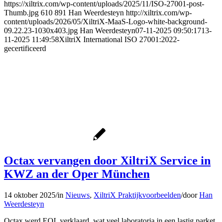
https://xiltrix.com/wp-content/uploads/2025/11/ISO-27001-post-
Thumb.jpg
610
891
Han Weerdesteyn
http://xiltrix.com/wp-
content/uploads/2026/05/XiltriX-MaaS-Logo-white-background-
09.22.23-1030x403.jpg
Han Weerdesteyn
07-11-2025 09:50:17
13-
11-2025 11:49:58
XiltriX International ISO 27001:2022-
gecertificeerd
Octax vervangen door XiltriX Service in
KWZ an der Oper München
14 oktober 2025
/
in
Nieuws
,
XiltriX Praktijkvoorbeelden
/
door
Han
Weerdesteyn
Octax werd EOL verklaard, wat veel laboratoria in een lastig parket